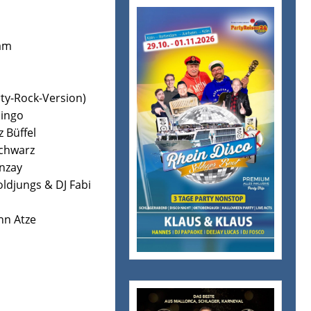
eam
rty-Rock-Version)
mingo
z Büffel
Schwarz
onzay
ldjungs & DJ Fabi
nn Atze