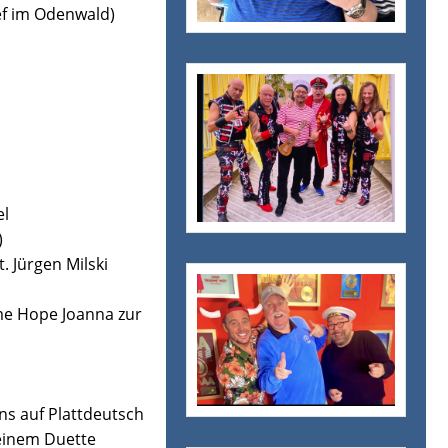
ef im Odenwald)
el
)
. Jürgen Milski
zur
2016 An dee Nordseeküste mit De fofftig Penns auf Plattdeutsch
seinem Duette