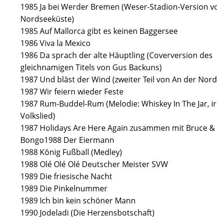
1985 Ja bei Werder Bremen (Weser-Stadion-Version v
Nordseeküste)
1985 Auf Mallorca gibt es keinen Baggersee
1986 Viva la Mexico
1986 Da sprach der alte Häuptling (Coverversion des
gleichnamigen Titels von Gus Backuns)
1987 Und bläst der Wind (zweiter Teil von An der Nor
1987 Wir feiern wieder Feste
1987 Rum-Buddel-Rum (Melodie: Whiskey In The Jar, ir
Volkslied)
1987 Holidays Are Here Again zusammen mit Bruce &
Bongo 1988 Der Eiermann
1988 König Fußball (Medley)
1988 Olé Olé Olé Deutscher Meister SVW
1989 Die friesische Nacht
1989 Die Pinkelnummer
1989 Ich bin kein schöner Mann
1990 Jodeladi (Die Herzensbotschaft)