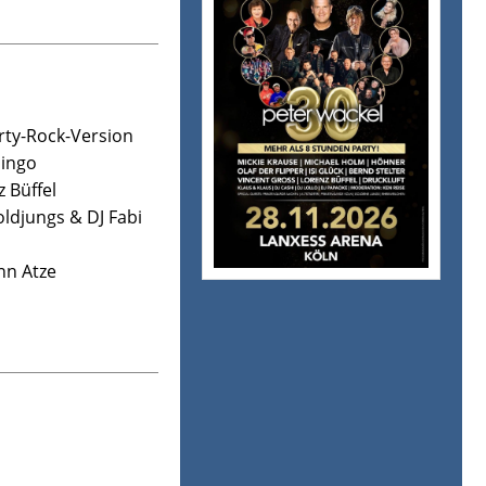
rty-Rock-Version
mingo
z Büffel
ldjungs & DJ Fabi
nn Atze