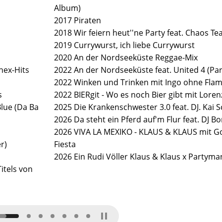
Album)
2017 Piraten
2018 Wir feiern heut''ne Party feat. Chaos T
2019 Currywurst, ich liebe Currywurst
2020 An der Nordseeküste Reggae-Mix
nex-Hits
2022 An der Nordseeküste feat. United 4 (Pa
2022 Winken und Trinken mit Ingo ohne Fla
s
2022 BIERgit - Wo es noch Bier gibt mit Loren
Blue (Da Ba
2025 Die Krankenschwester 3.0 feat. DJ. Kai 
2026 Da steht ein Pferd auf'm Flur feat. DJ B
2026 VIVA LA MEXIKO - KLAUS & KLAUS mit Go
r)
Fiesta
2026 Ein Rudi Völler Klaus & Klaus x Partyma
itels von