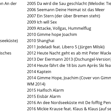
on An der
2005 Da wird die Sau geschlacht (Melodie: Ti
2006 Seemann Deine Heimat ist das Meer
2007 Ein Stern (der über Bremen steht)
2009 Ich will Sex
2009 Attacke, Vollgas, Hummelflug
2010 Gimme hope Joachim
dseeküste)
2010 Shanghai
2011 Jodeladi feat. Libero 5 (Jürgen Milski)
isches
2012 Heute Nacht geht es ab mit Peter Wack
2013 Der Eiermann 2013 (Dschungel-Version
2014 Heute fährt die 18 bis zum Après Ski feat
2014 Kaptein
2014 Gimme Hope, Joachim (Cover von Gimme Hope Joanna 
WM 2014)
2015 Haifisch Alarm
2015 Eisbär Alarm
2016 Mickie Krause feat. Klaus & Klaus (auf 